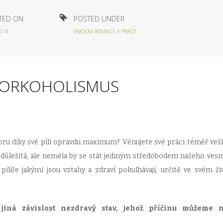
TED ON
POSTED UNDER
2014
EMOČNÍ ROVNICE A PRÁCE
WORKOHOLISMUS
oboru díky své píli opravdu maximum? Věnujete své práci téměř veš
tě důležitá, ale neměla by se stát jediným středobodem našeho vesm
 pilíře jakými jsou vztahy a zdraví pokulhávají, určitě ve svém ži
jiná závislost nezdravý stav, jehož příčinu můžeme n