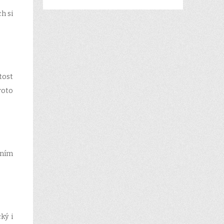
h si
tost
roto
čním
ký i