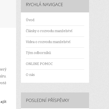
RYCHLÁ NAVIGACE
Úvod
Články o rozvodu manželství
Videa o rozvodu manželství
Tým odborníků
ONLINE POMOC
kerý
O nás
íru.
votě
POSLEDNÍ PŘÍSPĚVKY
ajít