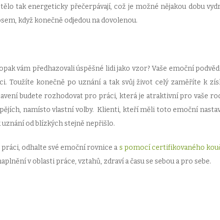
 tělo tak energeticky přečerpávají, což je možné nějakou dobu vydr
apsem, když konečně odjedou na dovolenou.
naopak vám předhazovali úspěšné lidi jako vzor? Vaše emoční podvě
ci. Toužíte konečně po uznání a tak svůj život celý zaměříte k zís
vení budete rozhodovat pro práci, která je atraktivní pro vaše rod
pějích, namísto vlastní volby. Klienti, kteří měli toto emoční nastav
znání od blízkých stejně nepřišlo.
vé práci, odhalte své emoční rovnice a
s pomocí certifikovaného kou
aplnění v oblasti práce, vztahů, zdraví a času se sebou a pro sebe.