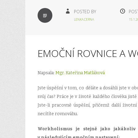
STANDARD
POSTED BY
POS
LENKA.CERNA
15.1.
EMOČNÍ ROVNICE A 
Napsala:
Mgr. Kateřina Matláková
Jste úspěšní v tom, co děláte a dosáhli jste v 
svůj čas? Práce je v životě každého člověka jis
Jste-li pracovně úspěšní, přičemž další životní
necítíte rovnováhu.
Workholismus je stejně jako jakákoliv 
v následujícím emočním nastavení: