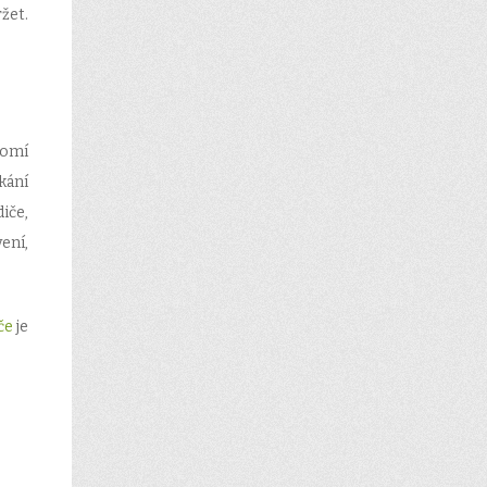
žet.
domí
kání
iče,
ení,
če
je