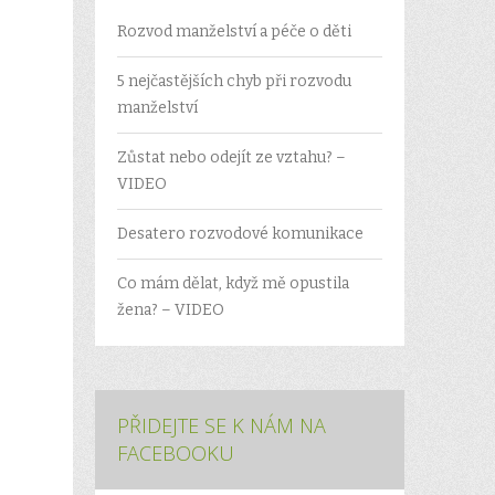
Rozvod manželství a péče o děti
5 nejčastějších chyb při rozvodu
manželství
Zůstat nebo odejít ze vztahu? –
VIDEO
Desatero rozvodové komunikace
Co mám dělat, když mě opustila
žena? – VIDEO
PŘIDEJTE SE K NÁM NA
FACEBOOKU