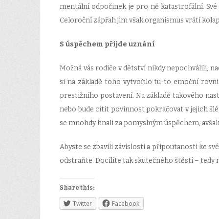
mentální odpočinek je pro ně katastrofální. Své
Celoroční zápřah jim však organismus vrátí kol
S úspěchem přijde uznání
Možná vás rodiče v dětství nikdy nepochválili, 
si na základě toho vytvořilo tu-to emoční rovni
prestižního postavení. Na základě takového nasta
nebo bude cítit povinnost pokračovat v jejich šlé
se mnohdy hnali za pomyslným úspěchem, avšak u
Abyste se zbavili závislosti a připoutanosti ke s
odstraňte. Docílíte tak skutečného štěstí – tedy n
Share this:
Twitter
Facebook