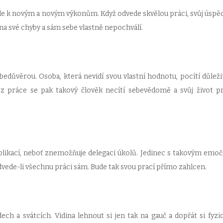
ále k novým a novým výkonům. Když odvede skvělou práci, svůj úspěc
 na své chyby a sám sebe vlastně nepochválí.
bedůvěrou. Osoba, která nevidí svou vlastní hodnotu, pocítí důleži
ez práce se pak takový člověk necítí sebevědomě a svůj život p
plikací, neboť znemožňuje delegaci úkolů. Jedinec s takovým emo
vede-li všechnu práci sám. Bude tak svou prací přímo zahlcen.
ch a svátcích. Vidina lehnout si jen tak na gauč a dopřát si fyzic