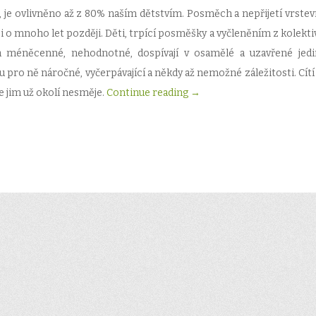
t, je ovlivněno až z 80% naším dětstvím. Posměch a nepřijetí vrstev
i o mnoho let později. Děti, trpící posměšky a vyčleněním z kolektiv
za méněcenné, nehodnotné, dospívají v osamělé a uzavřené jedi
 pro ně náročné, vyčerpávající a někdy až nemožné záležitosti. Cítí 
se jim už okolí nesměje.
Continue reading
→