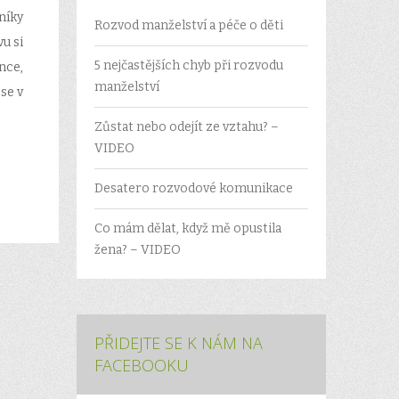
níky
Rozvod manželství a péče o děti
u si
5 nejčastějších chyb při rozvodu
nce,
manželství
se v
Zůstat nebo odejít ze vztahu? –
VIDEO
Desatero rozvodové komunikace
Co mám dělat, když mě opustila
žena? – VIDEO
PŘIDEJTE SE K NÁM NA
FACEBOOKU