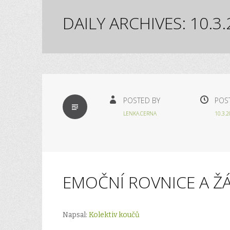
DAILY ARCHIVES:
10.3
STANDARD
POSTED BY
POS
LENKA.CERNA
10.3.
EMOČNÍ ROVNICE A Ž
Napsal:
Kolektiv koučů