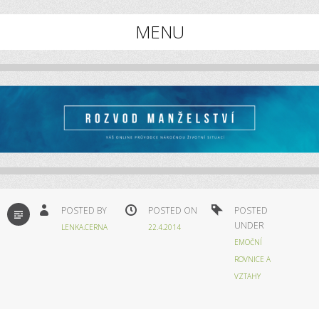
Online průvodce rozvodem manželství
MENU
ROZVOD MANŽELSTVÍ
Skip
to
content
STANDARD
POSTED BY
POSTED ON
POSTED
UNDER
LENKA.CERNA
22.4.2014
EMOČNÍ
ROVNICE A
VZTAHY