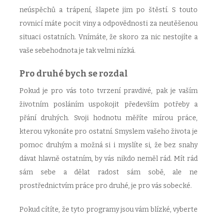
neúspěchů a trápení, šlapete jim po štěstí. S touto
rovnicí máte pocit viny a odpovědnosti za neutěšenou
situaci ostatních. Vnímáte, že skoro za nic nestojíte a
vaše sebehodnota je tak velmi nízká.
Pro druhé bych se rozdal
Pokud je pro vás toto tvrzení pravdivé, pak je vaším
životním posláním uspokojit především potřeby a
přání druhých. Svoji hodnotu měříte mírou práce,
kterou vykonáte pro ostatní. Smyslem vašeho života je
pomoc druhým a možná si i myslíte si, že bez snahy
dávat hlavně ostatním, by vás nikdo neměl rád. Mít rád
sám sebe a dělat radost sám sobě, ale ne
prostřednictvím práce pro druhé, je pro vás sobecké.
Pokud cítíte, že tyto programy jsou vám blízké, vyberte