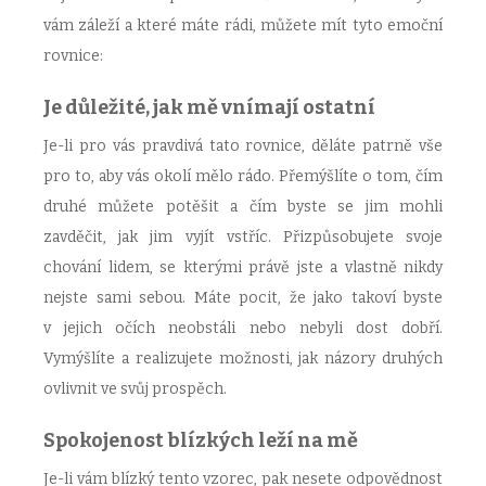
vám záleží a které máte rádi, můžete mít tyto emoční
rovnice:
Je důležité, jak mě vnímají ostatní
Je-li pro vás pravdivá tato rovnice, děláte patrně vše
pro to, aby vás okolí mělo rádo. Přemýšlíte o tom, čím
druhé můžete potěšit a čím byste se jim mohli
zavděčit, jak jim vyjít vstříc. Přizpůsobujete svoje
chování lidem, se kterými právě jste a vlastně nikdy
nejste sami sebou. Máte pocit, že jako takoví byste
v jejich očích neobstáli nebo nebyli dost dobří.
Vymýšlíte a realizujete možnosti, jak názory druhých
ovlivnit ve svůj prospěch.
Spokojenost blízkých leží na mě
Je-li vám blízký tento vzorec, pak nesete odpovědnost