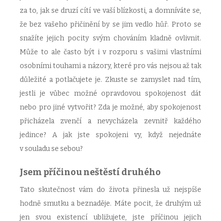
za to, jak se druzí cítí ve vaší blízkosti, a domníváte se,
že bez vašeho přičinění by se jim vedlo hůř. Proto se
snažíte jejich pocity svým chováním kladně ovlivnit.
Může to ale často být i v rozporu s vašimi vlastními
osobními touhami a názory, které pro vás nejsou až tak
důležité a potlačujete je. Zkuste se zamyslet nad tím,
jestli je vůbec možné opravdovou spokojenost dát
nebo pro jiné vytvořit? Zda je možné, aby spokojenost
přicházela zvenčí a nevycházela zevnitř každého
jedince? A jak jste spokojeni vy, když nejednáte
v souladu se sebou?
Jsem příčinou neštěstí druhého
Tato skutečnost vám do života přinesla už nejspíše
hodně smutku a beznaděje. Máte pocit, že druhým už
jen svou existencí ubližujete, jste příčinou jejich