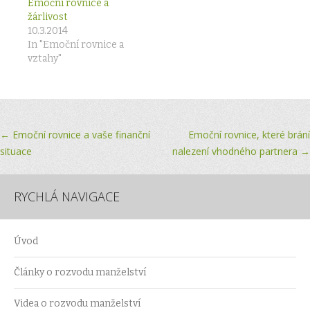
Emoční rovnice a
žárlivost
10.3.2014
In "Emoční rovnice a
vztahy"
Post
←
Emoční rovnice a vaše finanční
Emoční rovnice, které brání
situace
nalezení vhodného partnera
→
navigation
RYCHLÁ NAVIGACE
Úvod
Články o rozvodu manželství
Videa o rozvodu manželství