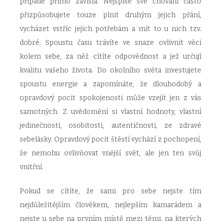
případě přímo závislá. Nejspíše své chování často
přizpůsobujete touze plnit druhým jejich přání,
vycházet vstříc jejich potřebám a mít to u nich tzv.
dobré. Spoustu času trávíte ve snaze ovlivnit věci
kolem sebe, za něž cítíte odpovědnost a jež určují
kvalitu vašeho života. Do okolního světa investujete
spoustu energie a zapomínáte, že dlouhodobý a
opravdový pocit spokojenosti může vzejít jen z vás
samotných. Z uvědomění si vlastní hodnoty, vlastní
jedinečnosti, osobitosti, autentičnosti, ze zdravé
sebelásky. Opravdový pocit štěstí vychází z pochopení,
že nemohu ovlivňovat vnější svět, ale jen ten svůj
vnitřní.
Pokud se cítíte, že sami pro sebe nejste tím
nejdůležitějším člověkem, nejlepším kamarádem a
nejste u sebe na prvním místě mezi těmi, na kterých